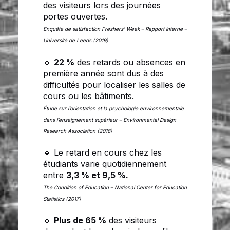
des visiteurs lors des journées
portes ouvertes.
Enquête de satisfaction Freshers’ Week – Rapport interne –
Université de Leeds (2019)
🔹
22 %
des retards ou absences en
première année sont dus à des
difficultés pour localiser les salles de
cours ou les bâtiments.
Étude sur l’orientation et la psychologie environnementale
dans l’enseignement supérieur – Environmental Design
Research Association (2018)
🔹 Le retard en cours chez les
étudiants varie quotidiennement
entre
3,3 % et 9,5 %.
The Condition of Education – National Center for Education
Statistics (2017)
🔹
Plus de 65 %
des visiteurs